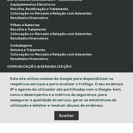
Equipamentos Eléctricos
Recolha, Reutilização e Tratamento
Colocação no Mercado e Relação com Aderentes
Resultados Financeiros
Pilhas e Baterias
Recolha e Tratamento
Colocação no Mercado e Relação com Aderentes
Resultados Financeiros
Embalagens
Retoma e Tratamento
Colocação no Mercado e Relação com Aderentes
Resultados Financeiros
COMUNICAÇÃO & SENSIBILIZAÇÃO
ORGANIZAÇÃO
Este site utiliza cookies da Google para disponibilizar os
Responsabilidade Social
respetivos serviços e para analisar o tráfego. O seu endereço
Governança e Associados
Recursos Humanos
IP e agente do utilizador são partilhados com a Google, bem
como o desempenho e a métrica de segurança, para
DESAFIOS DE 2022
assegurar a qualidade do serviço, gerar as estatísticas de
PREVIEW 2023
utilização e detetar e resolver abusos de endereço.
POLÍTICA DE PRIVACIDADE
Aceitar
TERMOS E CONDIÇÕES