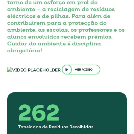
torno de um esforço em prol do
ambiente – a reciclagem de resíduos
eléctricos e de pilhas. Para além de
contribuírem para a protecção do
ambiente, as escolas, os professores e os
alunos envolvidos recebem prémios.
Cuidar do ambiente é disciplina
obrigatória!
VER VIDEO
262
Toneladas de Resíduos Recolhidas