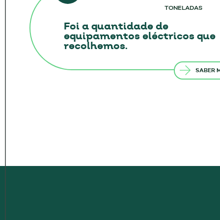
TONELADAS
na legislação a recolha de
equipamentos eléctricos pode dividir-
Foi a quantidade de
se da seguinte forma:
equipamentos eléctricos que
recolhemos.
SABER 