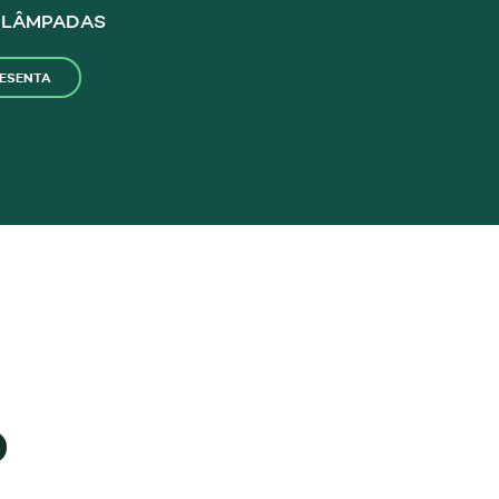
 LÂMPADAS
RESENTA
o