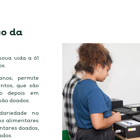
ço da
nova vida a 61
dos.
anos, permite
ntos, que são
ão depois em
 são doados.
idariedade no
ns alimentares
ntares doados,
ados.