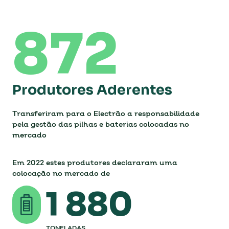
Colocação no Mercado
872
As pilhas e baterias dividem-se em duas tipologias. A
colocação no mercado por tipologia, em toneladas e
unidades.
Produtores Aderentes
TONELADAS COLOCADAS NO MERCADO
Transferiram para o Electrão a responsabilidade
pela gestão das pilhas e baterias colocadas no
MILHARES DE UNIDADES COLOCADAS NO
MERCADO
mercado
G PER CAPITA COLOCADO NO MERCADO
Em 2022 estes produtores declararam uma
colocação no mercado de
UNIDADES POR 100 HABITANTES COLOCADAS NO
1 880
MERCADO
TONELADAS