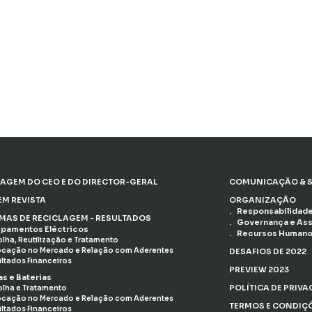
AGEM DO CEO E DO DIRECTOR-GERAL
COMUNICAÇÃO & S
EM REVISTA
ORGANIZAÇÃO
Responsabilidade
EMAS DE RECICLAGEM - RESULTADOS
Governança e As
ipamentos Eléctricos
Recursos Human
lha, Reutilização e Tratamento
cação no Mercado e Relação com Aderentes
DESAFIOS DE 2022
ltados Financeiros
PREVIEW 2023
as e Baterias
POLÍTICA DE PRIV
lha e Tratamento
cação no Mercado e Relação com Aderentes
TERMOS E CONDIÇ
ltados Financeiros