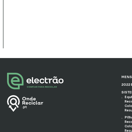
MENS
2022 
SIST
Equ
Reco
Colo
Resu
Pilh
Reco
Colo
Resu