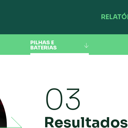
RELATÓ
PILHAS E
BATERIAS
03
Resultados